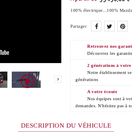
100% électrique...100% Mazd
Partager
Retrouvez nos garant
Découvrez les garantie
2 générations à votre
Notre établissement s

générations
A votre écoute
Nos équipes sont à vot
demandes. N'hésitez pas à n
DESCRIPTION DU VÉHICULE