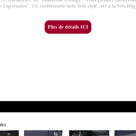
 Expression'. Ce revêtement noir, très stylé, est à la fois él
Plus de détails ICI
idéo