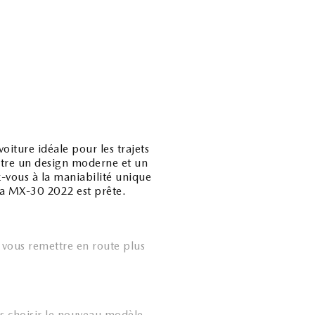
iture idéale pour les trajets
ntre un design moderne et un
z-vous à la maniabilité unique
da MX-30 2022 est prête.
vous remettre en route plus
s choisir le nouveau modèle