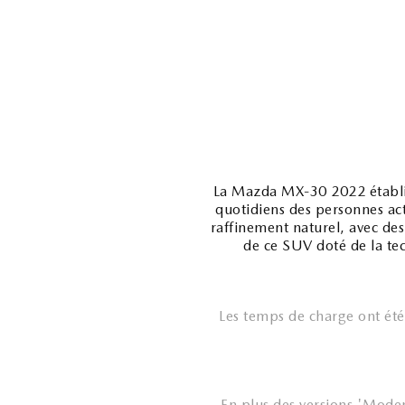
La Mazda MX-30 2022 établit 
quotidiens des personnes ac
raffinement naturel, avec des
de ce SUV doté de la te
Les temps de charge ont ét
En plus des versions 'Mode