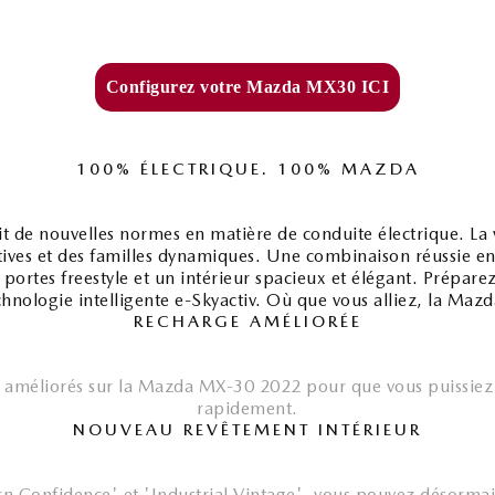
Configurez votre Mazda MX30 ICI
100% ÉLECTRIQUE. 100% MAZDA
de nouvelles normes en matière de conduite électrique. La vo
tives et des familles dynamiques. Une combinaison réussie e
 portes freestyle et un intérieur spacieux et élégant. Prépare
chnologie intelligente e-Skyactiv. Où que vous alliez, la Maz
RECHARGE AMÉLIORÉE
é améliorés sur la Mazda MX-30 2022 pour que vous puissiez 
rapidement.
NOUVEAU REVÊTEMENT INTÉRIEUR
rn Confidence' et 'Industrial Vintage', vous pouvez désormai