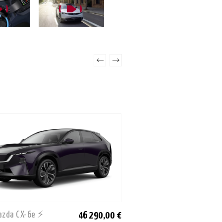
azda CX-6e ⚡
Mazda 3
46 290,00 €