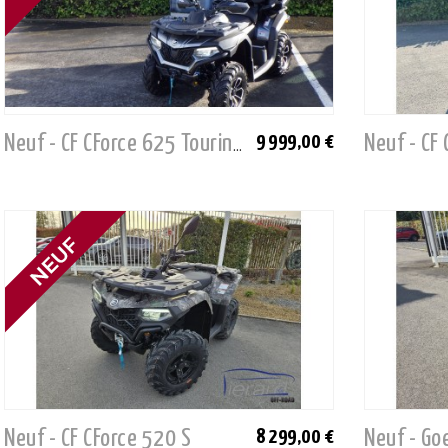
9 999,00 €
Neuf - CF 
Neuf - CF CForce 625 Touring (L7E)
Neuf - CF CForce 520 S
8 299,00 €
Neuf - Go