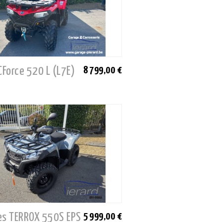
CForce 520 L (L7E)
8 799,00 €
es TERROX 550S EPS
5 999,00 €