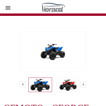


