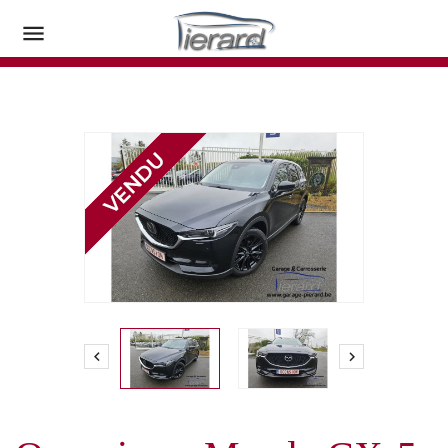


