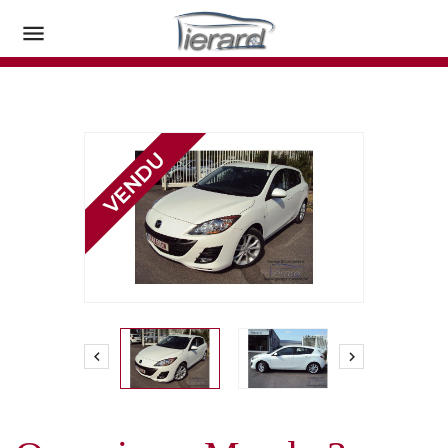


