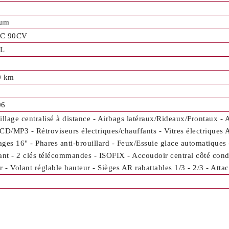
ium
C 90CV
L
0 km
06
illage centralisé à distance - Airbags latéraux/Rideaux/Frontaux - 
CD/MP3 - Rétroviseurs électriques/chauffants - Vitres électriques
iages 16" - Phares anti-brouillard - Feux/Essuie glace automatique
ant - 2 clés télécommandes - ISOFIX - Accoudoir central côté cond
r - Volant réglable hauteur - Sièges AR rabattables 1/3 - 2/3 - Atta