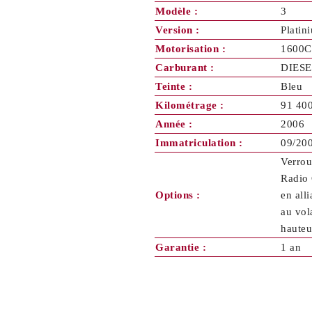
Modèle :
3
Version :
Platin
Motorisation :
1600C
Carburant :
DIESE
Teinte :
Bleu
Kilométrage :
91 40
Année :
2006
Immatriculation :
09/20
Verrou
Radio 
Options :
en all
au vol
hauteu
Garantie :
1 an