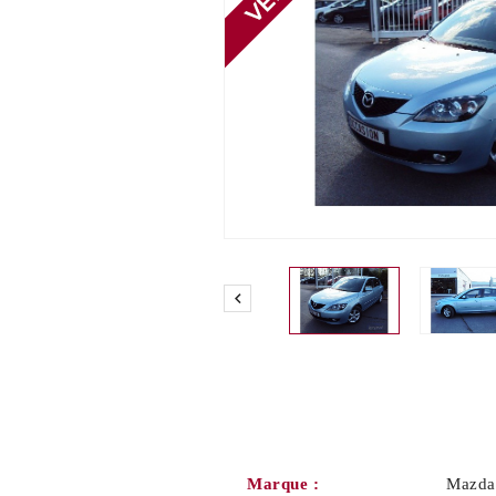

Marque :
Mazda