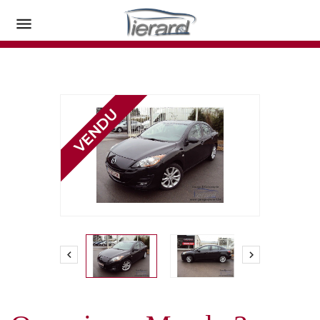


