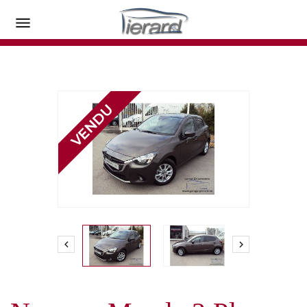


