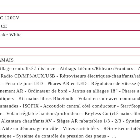
C 120CV
NCE
lake White
JAMAIS
illage centralisé à distance - Airbags latéraux/Rideaux/Frontaux - 
 Radio CD/MP3/AUX/USB - Rétroviseurs électriques/chauffants/rabat
- Feux de jour LED - Phares AR en LED - Régulateur de vitesse (C
nnement AR - Ordinateur de bord - Jantes en alliages 18" - Phares a
tiques - Kit mains-libres Bluetooth - Volant en cuir avec commande
mmandes - ISOFIX - Accoudoir central côté conducteur - Start/Stop
r - Volant réglable hauteur/profondeur - Keyless Go (clé mains-lib
 Alcantara chauffants AV - Sièges AR rabattables 1/3 - 2/3 - Systè
- Aide en démarrage en côte - Vitres surteintées - Rétroviseurs inté
tique - Système de contrôle de pression des pneus - ...