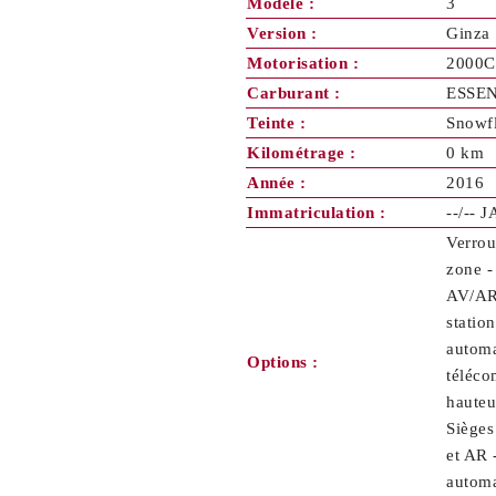
Modèle :
3
Version :
Ginza
Motorisation :
2000C
Carburant :
ESSE
Teinte :
Snowf
Kilométrage :
0 km
Année :
2016
Immatriculation :
--/-- 
Verrou
zone -
AV/AR 
statio
automa
Options :
téléco
hauteu
Sièges
et AR 
automa