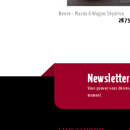
Neuve - Mazda 6 Wagon Skydrive
28 75
Newsletter
Vous pouvez vous désinsc
moment.