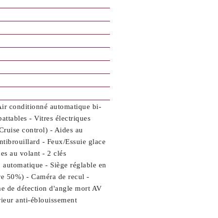
Air conditionné automatique bi-
tables - Vitres électriques
ruise control) - Aides au
ntibrouillard - Feux/Essuie glace
s au volant - 2 clés
 automatique - Siège réglable en
re 50%) - Caméra de recul -
me de détection d'angle mort AV
rieur anti-éblouissement