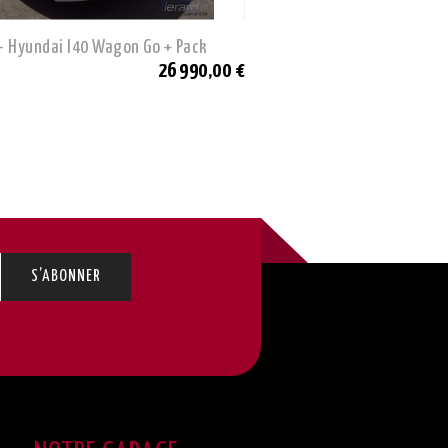
- Hyundai I40 Wagon Go + Pack
Occasion - Opel Astra
26 990,00 €