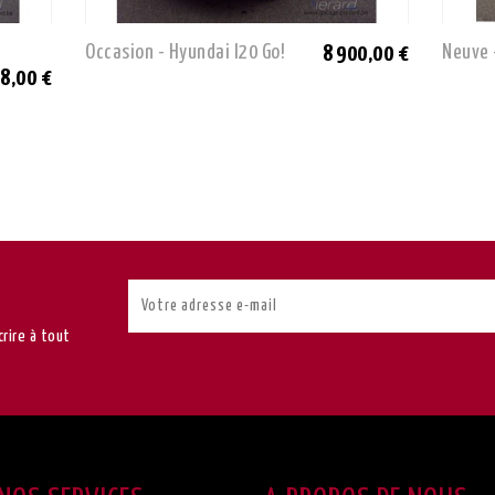
Occasion - Hyundai I20 Go!
Neuve 
8 900,00 €
8,00 €
rire à tout