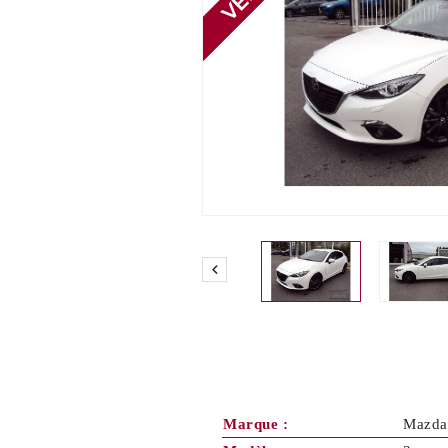

Marque :
Mazda