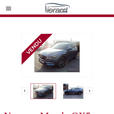


