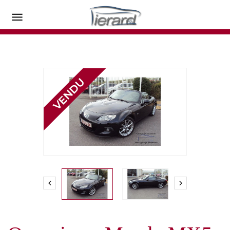


