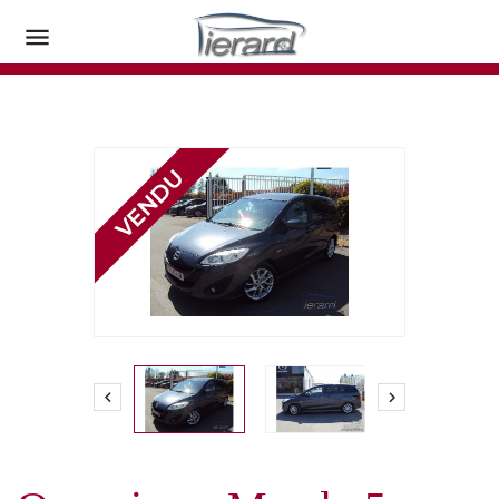


