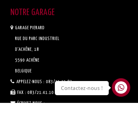
NOTRE GARAGE
GARAGE PIERARD
RUE DU PARC INDUSTRIEL
D'ACHÊNE, 18
5590 ACHÊNE
BELGIQUE
APPELEZ-NOUS :
083/21.21.83
Contactez-nous !
FAX :
083/21.41.10
ÉCRIVEZ-NOUS :
SERVICE.VENTE@GARAGE-
PIERARD.BE