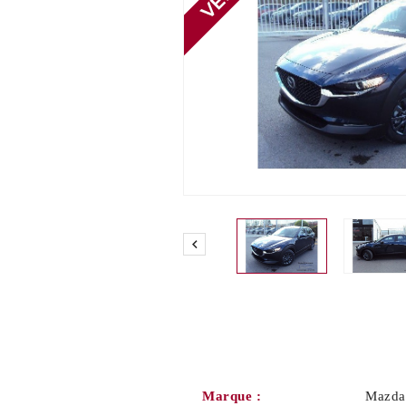

Marque :
Mazda