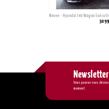
Neuve - Hyundai I40 Wagon Exécuti
30 99
Newsletter
Vous pouvez vous désinsc
moment.