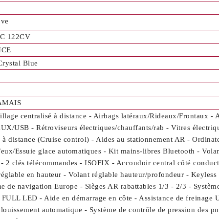
ve
C 122CV
NCE
rystal Blue
JAMAIS
illage centralisé à distance - Airbags latéraux/Rideaux/Frontaux - 
X/USB - Rétroviseurs électriques/chauffants/rab - Vitres électri
e à distance (Cruise control) - Aides au stationnement AR - Ordinate
Feux/Essuie glace automatiques - Kit mains-libres Bluetooth - Vol
 - 2 clés télécommandes - ISOFIX - Accoudoir central côté conducte
réglable en hauteur - Volant réglable hauteur/profondeur - Keyless
e de navigation Europe - Sièges AR rabattables 1/3 - 2/3 - Systèm
 FULL LED - Aide en démarrage en côte - Assistance de freinage 
blouissement automatique - Système de contrôle de pression des pneu