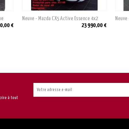
ve
Neuve - Mazda CX5 Active Essence 4x2
Neuve 
0,00 €
23 990,00 €
rire à tout