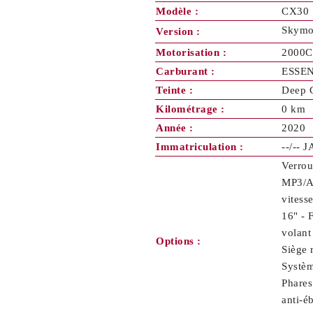
Modèle :
CX30
Skymo
Version :
Motorisation :
2000C
Carburant :
ESSE
Teinte :
Deep C
Kilométrage :
0 km
Année :
2020
Immatriculation :
--/-- 
Verrou
MP3/AU
vitess
16" - 
volant
Options :
Siège 
Systèm
Phares
anti-é