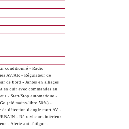
Air conditionné - Radio
ques AV/AR - Régulateur de
ur de bord - Jantes en alliages
ant en cuir avec commandes au
ur - Start/Stop automatique -
 Go (clé mains-libre 50%) -
e de détection d'angle mort AV -
URBAIN - Rétroviseurs intérieur
s - Alerte anti-fatigue -