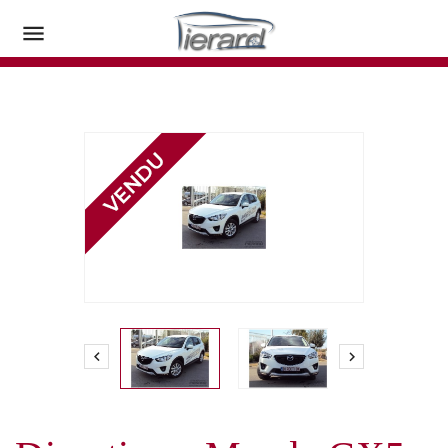


