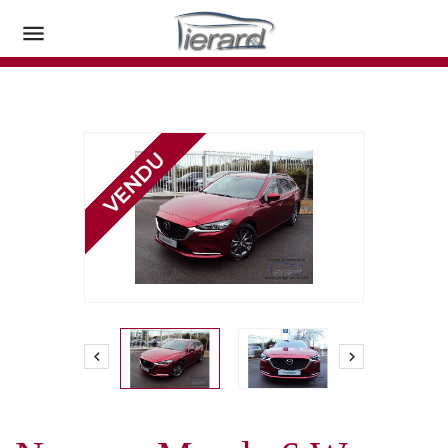


