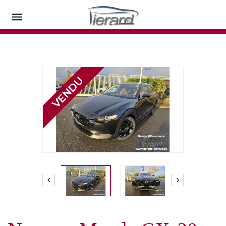


