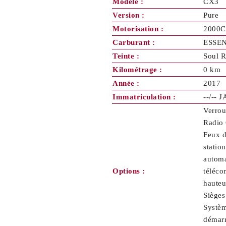
Modèle :
CX3
Version :
Pure
Motorisation :
2000C
Carburant :
ESSE
Teinte :
Soul 
Kilométrage :
0 km
Année :
2017
Immatriculation :
--/-- 
Verrou
Radio 
Feux d
statio
automa
Options :
téléco
hauteu
Sièges
Systèm
démarr