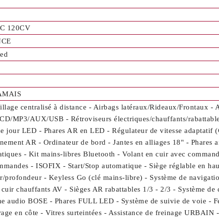
C 120CV
NCE
Red
JAMAIS
illage centralisé à distance - Airbags latéraux/Rideaux/Frontaux - 
CD/MP3/AUX/USB - Rétroviseurs électriques/chauffants/rabattables
e jour LED - Phares AR en LED - Régulateur de vitesse adaptatif (C
nnement AR - Ordinateur de bord - Jantes en alliages 18" - Phares a
tiques - Kit mains-libres Bluetooth - Volant en cuir avec commande
mmandes - ISOFIX - Start/Stop automatique - Siège réglable en haut
r/profondeur - Keyless Go (clé mains-libre) - Système de navigati
 cuir chauffants AV - Sièges AR rabattables 1/3 - 2/3 - Système de
e audio BOSE - Phares FULL LED - Système de suivie de voie - Fe
age en côte - Vitres surteintées - Assistance de freinage URBAIN 