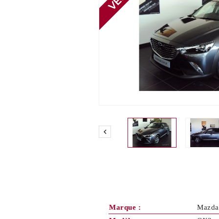

Marque :
Mazda