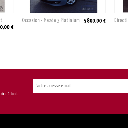
rt
Occasion - Mazda 3 Platinium
Directi
5 800,00 €
0,00 €
rire à tout