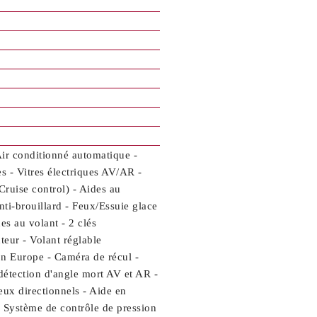
Air conditionné automatique -
 - Vitres électriques AV/AR -
ruise control) - Aides au
nti-brouillard - Feux/Essuie glace
s au volant - 2 clés
eur - Volant réglable
on Europe - Caméra de récul -
 détection d'angle mort AV et AR -
ux directionnels - Aide en
- Système de contrôle de pression