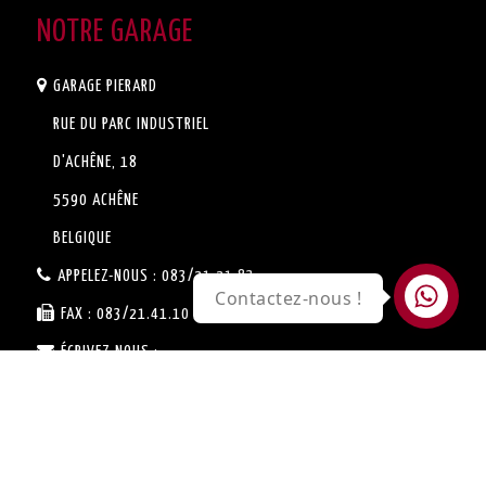
NOTRE GARAGE
GARAGE PIERARD
RUE DU PARC INDUSTRIEL
D'ACHÊNE, 18
5590 ACHÊNE
BELGIQUE
APPELEZ-NOUS :
083/21.21.83
Contactez-nous !
FAX :
083/21.41.10
ÉCRIVEZ-NOUS :
SERVICE.VENTE@GARAGE-
PIERARD.BE