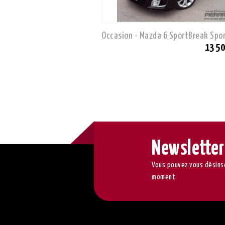
Occasion - Mazda 6 SportBreak Spo
13 50
Newsletter
Vous pouvez vous désinsc
moment.