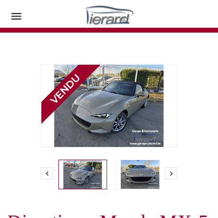


