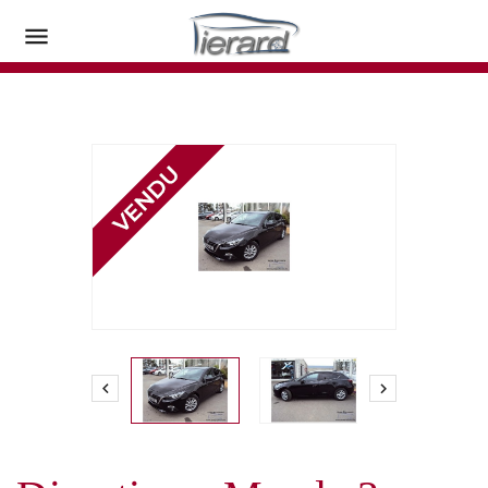


