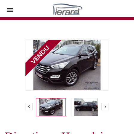


