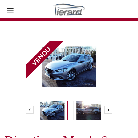


