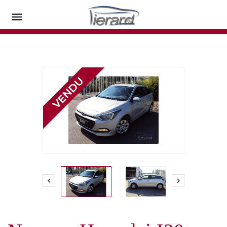


