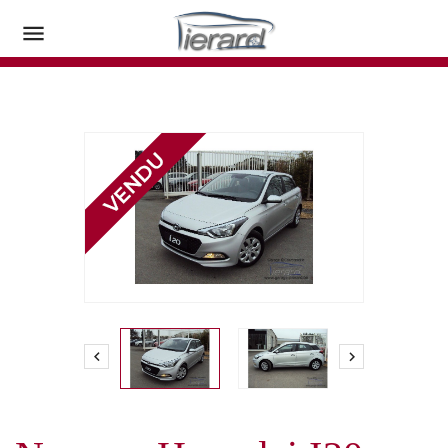


