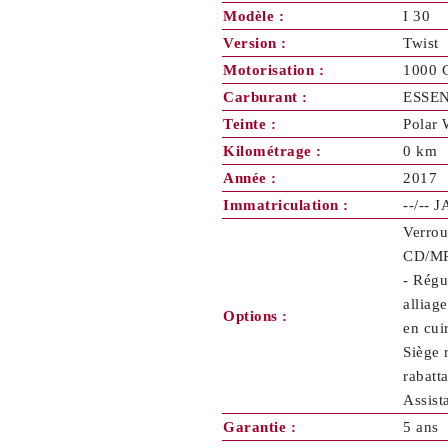
Modèle :
I 30
Version :
Twist
Motorisation :
1000 
Carburant :
ESSE
Teinte :
Polar 
Kilométrage :
0 km
Année :
2017
Immatriculation :
--/-- 
Verrou
CD/MP3
- Régu
alliag
Options :
en cui
Siège 
rabatt
Assist
Garantie :
5 ans