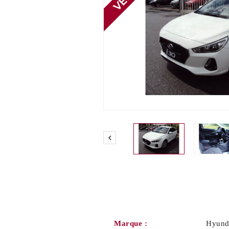

Marque :
Hyund