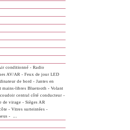
Air conditionné - Radio
ques AV/AR - Feux de jour LED
dinateur de bord - Jantes en
t mains-libres Bluetooth - Volant
oudoir central côté conducteur -
e de virage - Sièges AR
te - Vitres surteintées -
eus - ...