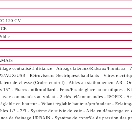
CC 120 CV
NCE
White
JAMAIS
illage centralisé à distance - Airbags latéraux/Rideaux/Frontaux - 
/AUX/USB - Rétroviseurs électriques/chauffants - Vitres électri
lateur de vitesse (Cruise control) - Aides au stationnement AR - Or
es 15" - Phares antibrouillard - Feux/Essuie glace automatiques - Ki
r avec commandes au volant - 2 clés télécommandes - ISOFIX - Acc
réglable en hauteur - Volant réglable hauteur/profondeur - Eclairag
ables 1/3 - 2/3 - Système de suivie de voie - Aide en démarrage en cô
ance de freinage URBAIN - Système de contrôle de pression des pn