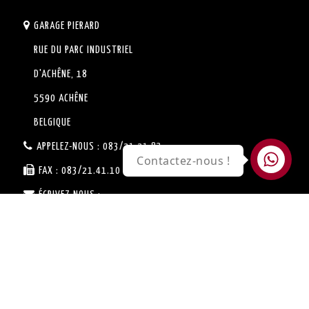
GARAGE PIERARD
RUE DU PARC INDUSTRIEL
D'ACHÊNE, 18
5590 ACHÊNE
BELGIQUE
APPELEZ-NOUS :
083/21.21.83
Contactez-nous !
FAX :
083/21.41.10
ÉCRIVEZ-NOUS :
SERVICE.VENTE@GARAGE-
PIERARD.BE