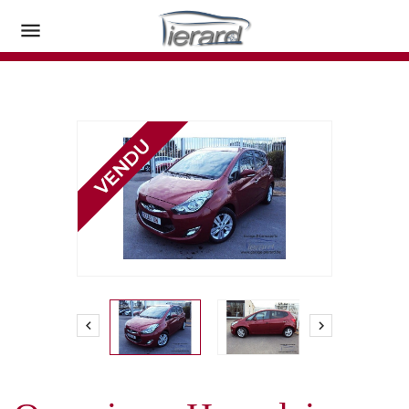


