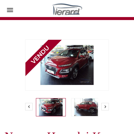


