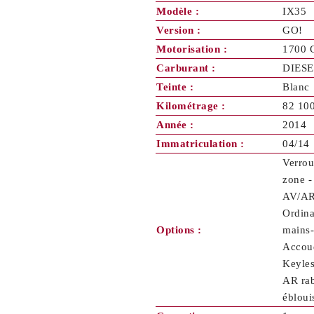
Modèle :
IX35
Version :
GO!
Motorisation :
1700 
Carburant :
DIESE
Teinte :
Blanc
Kilométrage :
82 10
Année :
2014
Immatriculation :
04/14
Verrou
zone -
AV/AR 
Ordina
Options :
mains-
Accoud
Keyles
AR rab
ébloui