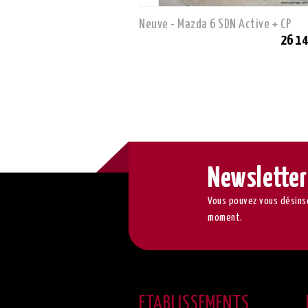
Neuve - Mazda 6 SDN Active + CP
26 14
Newsletter
Vous pouvez vous désinsc
moment.
ETABLISSEMENTS