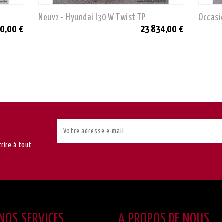
Neuve - Hyundai I30 W Twist TP
Occasi
0,00 €
23 834,00 €
rire à tout
NOS SERVICES
A PROPOS DE NOUS