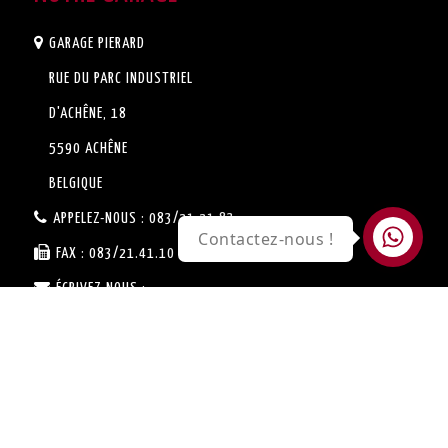
GARAGE PIERARD
RUE DU PARC INDUSTRIEL
D'ACHÊNE, 18
5590 ACHÊNE
BELGIQUE
APPELEZ-NOUS :
083/21.21.83
Contactez-nous !
FAX :
083/21.41.10
ÉCRIVEZ-NOUS :
SERVICE.VENTE@GARAGE-
PIERARD.BE