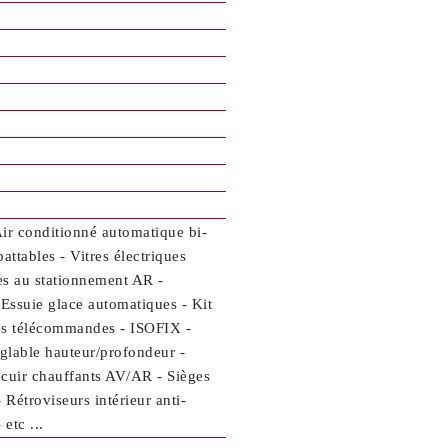
Air conditionné automatique bi-
tables - Vitres électriques
es au stationnement AR -
/Essuie glace automatiques - Kit
lés télécommandes - ISOFIX -
églable hauteur/profondeur -
 cuir chauffants AV/AR - Sièges
 Rétroviseurs intérieur anti-
etc ...