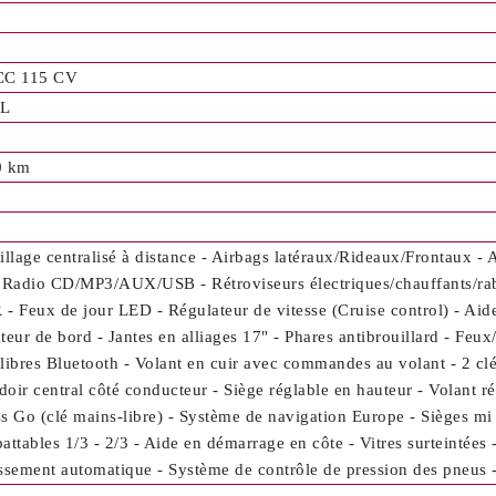
CC 115 CV
L
0 km
illage centralisé à distance - Airbags latéraux/Rideaux/Frontaux - 
 Radio CD/MP3/AUX/USB - Rétroviseurs électriques/chauffants/rabat
- Feux de jour LED - Régulateur de vitesse (Cruise control) - Aid
teur de bord - Jantes en alliages 17" - Phares antibrouillard - Feux
libres Bluetooth - Volant en cuir avec commandes au volant - 2 c
oir central côté conducteur - Siège réglable en hauteur - Volant r
s Go (clé mains-libre) - Système de navigation Europe - Sièges mi
attables 1/3 - 2/3 - Aide en démarrage en côte - Vitres surteintées -
ssement automatique - Système de contrôle de pression des pneus - 