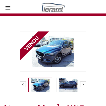


