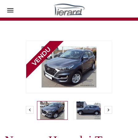


