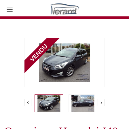


