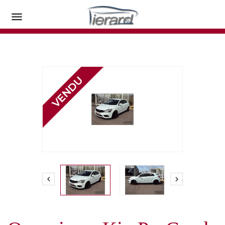


