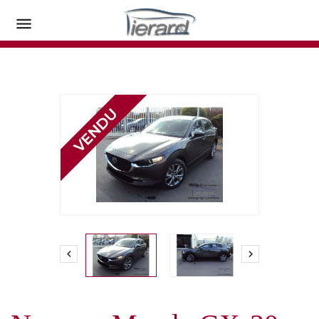


