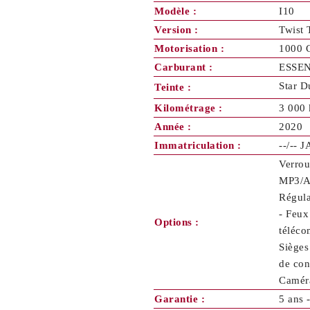
Modèle :
I10
Version :
Twist 
Motorisation :
1000 
Carburant :
ESSE
Star D
Teinte :
Kilométrage :
3 000
Année :
2020
Immatriculation :
--/-- 
Verrou
MP3/AU
Régula
- Feux
Options :
téléco
Sièges
de con
Caméra
Garantie :
5 ans 