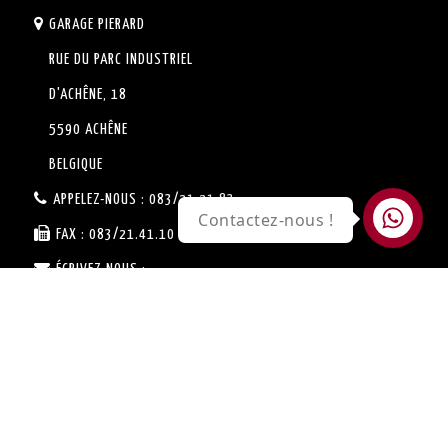
GARAGE PIERARD
RUE DU PARC INDUSTRIEL
D'ACHÊNE, 18
5590 ACHÊNE
BELGIQUE
APPELEZ-NOUS :
083/21.21.83
Contactez-nous !
FAX :
083/21.41.10
ÉCRIVEZ-NOUS :
SERVICE.VENTE@GARAGE-
PIERARD.BE