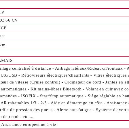
TP
CC 66 CV
NCE
ust
 km
JAMAIS
illage centralisé à distance - Airbags latéraux/Rideaux/Frontaux - 
X/USB - Rétroviseurs électriques/chauffants - Vitres électriques 
teur de vitesse (Cruise control) - Ordinateur de bord - Jantes en al
 automatiques - Kit mains-libres Bluetooth - Volant en cuir avec c
mmandes - ISOFIX - Start/Stop automatique - Siège réglable en haut
 AR rabattables 1/3 - 2/3 - Aide en démarrage en côte - Assistan
trôle de pression des pneus - Alerte anti-fatigue - Système d'averti
 de recul - etc ...
- Assistance européenne à vie