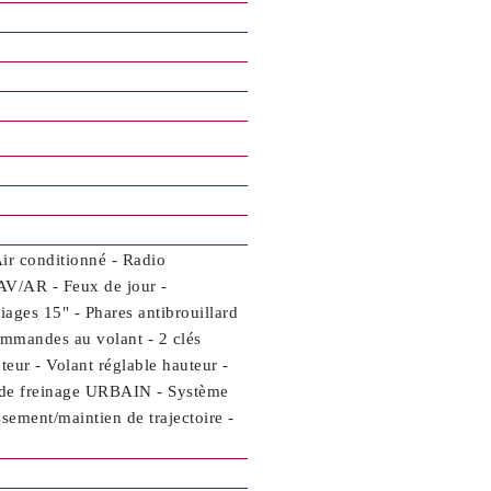
Air conditionné - Radio
AV/AR - Feux de jour -
liages 15" - Phares antibrouillard
ommandes au volant - 2 clés
eur - Volant réglable hauteur -
ce de freinage URBAIN - Système
ssement/maintien de trajectoire -