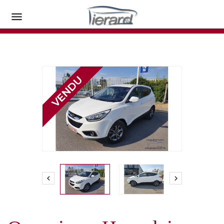


