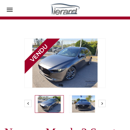


