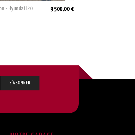
on - Hyundai I20
Occasion - Mazda CX-30
9 500,00 €