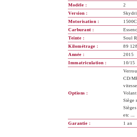
Modèle :
2
Version :
Skydri
Motorisation :
1500C
Carburant :
Essen
Teinte :
Soul 
Kilométrage :
89 12
Année :
2015
Immatriculation :
10/15
Verrou
CD/MP3
vitess
Options :
Volant
Siège 
Sièges
etc ...
Garantie :
1 an