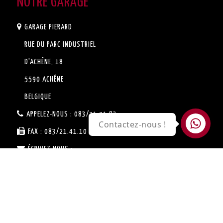
NOTRE GARAGE
GARAGE PIERARD
RUE DU PARC INDUSTRIEL
D'ACHÊNE, 18
5590 ACHÊNE
BELGIQUE
APPELEZ-NOUS :
083/21.21.83
Contactez-nous !
FAX :
083/21.41.10
ÉCRIVEZ-NOUS :
SERVICE.VENTE@GARAGE-
PIERARD.BE