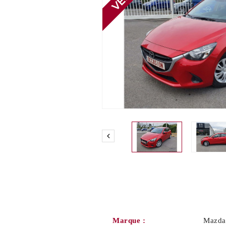

Marque :
Mazda