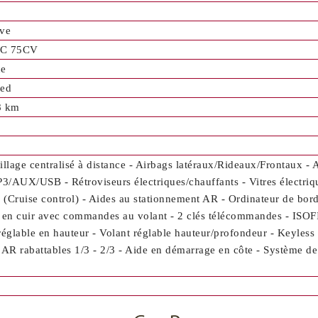
ve
C 75CV
ce
Red
8 km
illage centralisé à distance - Airbags latéraux/Rideaux/Frontaux - 
/AUX/USB - Rétroviseurs électriques/chauffants - Vitres électri
e (Cruise control) - Aides au stationnement AR - Ordinateur de bord
 en cuir avec commandes au volant - 2 clés télécommandes - ISOFI
réglable en hauteur - Volant réglable hauteur/profondeur - Keyless
 AR rabattables 1/3 - 2/3 - Aide en démarrage en côte - Système de