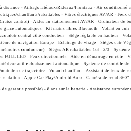
é à distance - Airbags latéraux/Rideaux/Frontaux - Air conditionné
riques/chauffants/rabattables - Vitres électriques AV/AR - Feux 
(Cruise control) - Aides au stationnement AV/AR - Ordinateur de bor
ie glace automatiques - Kit mains-libres Bluetooth - Volant en cui
coudoir central côté conducteur - Siège réglable en hauteur - Vola
stème de navigation Europe - Eclairage de virage - Sièges cuir Vé
 mémoires conducteur) - Sièges AR rabattables 1/3 - 2/3 - Système
 FULL LED - Feux directionnels - Aide en démarrage en côte - Vitr
térieur anti-éblouissement automatique - Système de contrôle de p
maintien de trajectoire - Volant chauffant - Assistant de feux de r
circulation - Apple Car Play/Android Auto - Caméra de recul 360° -
 de garantie possible) - 8 ans sur la batterie - Assistance europée