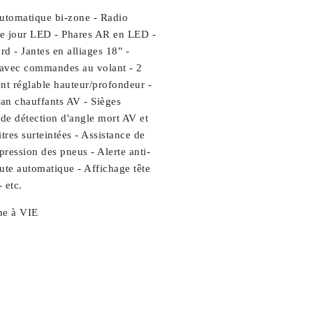
 automatique bi-zone - Radio
de jour LED - Phares AR en LED -
d - Jantes en alliages 18" -
r avec commandes au volant - 2
nt réglable hauteur/profondeur -
gan chauffants AV - Sièges
 de détection d'angle mort AV et
es surteintées - Assistance de
ression des pneus - Alerte anti-
oute automatique - Affichage tête
 etc.
nne à VIE