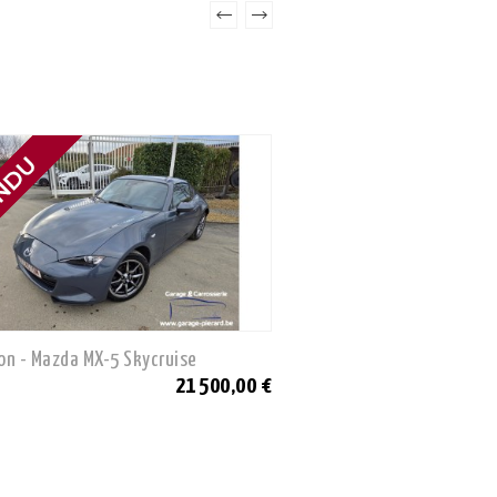
on - Mazda MX-5 Skycruise
Neuve - Hyundai Tucson F
21 500,00 €