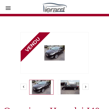


