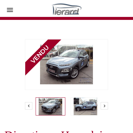


