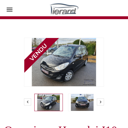


