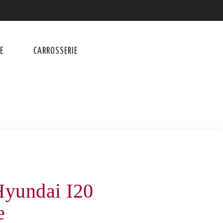
E
CARROSSERIE
Hyundai I20
e