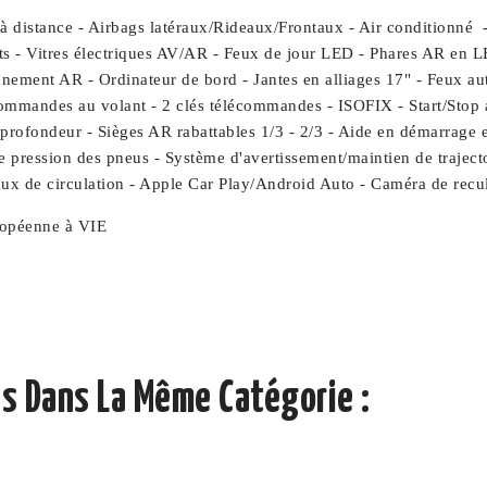
é à distance - Airbags latéraux/Rideaux/Frontaux - Air condition
ts - Vitres électriques AV/AR - Feux de jour LED - Phares AR en L
onnement AR - Ordinateur de bord - Jantes en alliages 17" - Feux au
commandes au volant - 2 clés télécommandes - ISOFIX - Start/Stop 
/profondeur - Sièges AR rabattables 1/3 - 2/3 - Aide en démarrage e
pression des pneus - Système d'avertissement/maintien de trajectoi
ux de circulation - Apple Car Play/Android Auto - Caméra de recul 
ropéenne à VIE
s Dans La Même Catégorie :