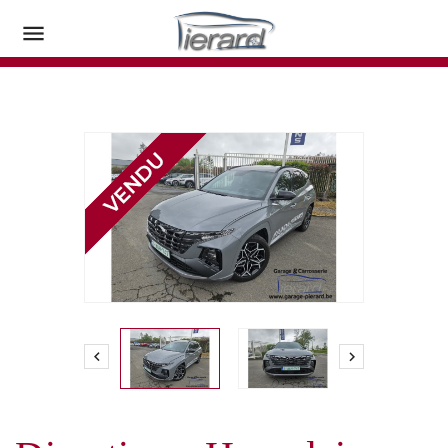


