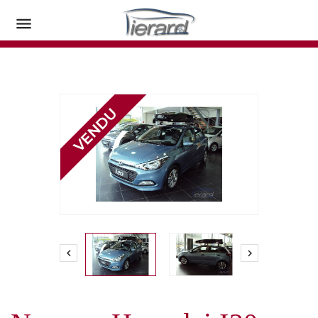


